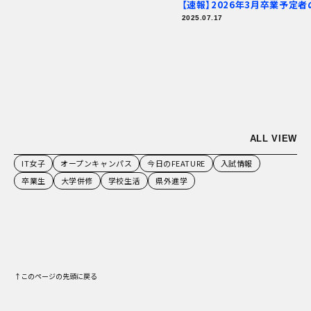
【速報】2026年3月卒業予定者の就職内定状況
2025.07.17
北海道
び”と“
2025.07.
ALL VIEW
IT女子
オープンキャンパス
今日のFEATURE
入試情報
卒業生
大学併修
学校生活
県外進学
↑このページの先頭に戻る