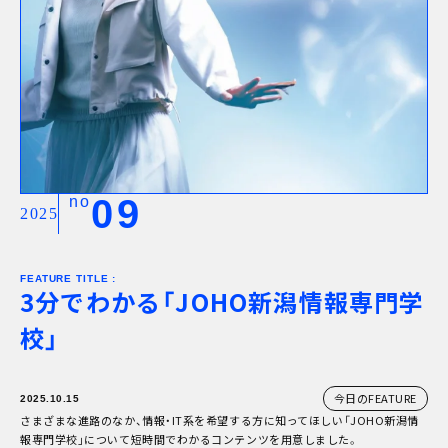
次回
8/16
(sun)
キャンパスライフ
お知らせ
eDCグループ
交通アクセス
お問い合わせ
09
no
資料請求
2025
オンデマンド学校説明
対象者別メニュー
高校既卒者の方へ
FEATURE TITLE :
3分でわかる「JOHO新潟情報専門学
保護者の方へ
学校教職員の方へ
校」
企業の方へ
卒業生の方へ
同窓会
今日のFEATURE
2025.10.15
その他メニュー
さまざまな進路のなか、情報・IT系を希望する方に知ってほしい「JOHO新潟情
個人情報保護方針
報専門学校」について短時間でわかるコンテンツを用意しました。