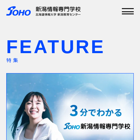
メインメニュー
TOP
FEATURE
特集
学校紹介
学科・専攻
特集
資格実績
就職実績
入学案内
オープンキャンパス