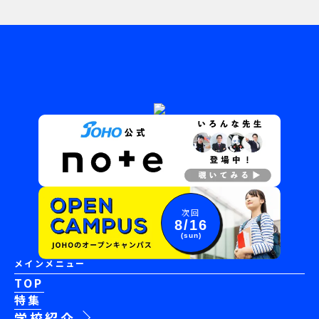
次回
8/16
(sun)
メインメニュー
TOP
特集
学校紹介