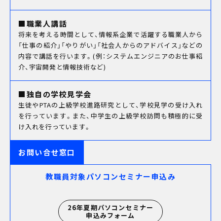
学校教職員の方へ
企業の方へ
■職業人講話
卒業生の方へ
将来を考える時間として、情報系企業で活躍する職業人から
同窓会
「仕事の紹介」「やりがい」「社会人からのアドバイス」などの
その他メニュー
内容で講話を行います。(例：システムエンジニアのお仕事紹
個人情報保護方針
介、宇宙開発と情報技術など)
情報公開
教職員採用
■独自の学校見学会
自己点検・自己評価
生徒やPTAの上級学校進路研究として、学校見学の受け入れ
カスタマーハラスメントに対する方針
を行っています。
また、中学生の上級学校訪問も積極的に受
け入れを行っています。
お問い合せ窓口
教職員対象パソコンセミナー申込み
26年夏期パソコンセミナー
申込みフォーム