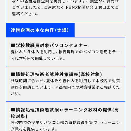
などの各種連携企画を実施しています。ご要望やご質問が
ございましたら、ご遠慮なく下記のお問い合せ窓口までご
連絡ください。
連携企画の主な内容（実績）
■学校教職員対象パソコンセミナー
次回
8/16
夏休みと冬休みを利用し、教育現場でのパソコン活用をテー
(sun)
マに本校内で開催しています。
キャンパスライフ
■情報処理技術者試験対策講座(高校対象)
お知らせ
試験時期に合わせ、夏休みや春休みを利用して本校内で対策
eDCグループ
講座を開講しています。
※高校内での対策授業はご相談くだ
交通アクセス
さい。
お問い合わせ
資料請求
■情報処理技術者試験ｅラーニング教材の提供(高
オンデマンド学校説明
校対象)
対象者別メニュー
高校内での授業やパソコン部の資格取得対策で、ｅラーニン
高校既卒者の方へ
グ教材を提供しています。
保護者の方へ