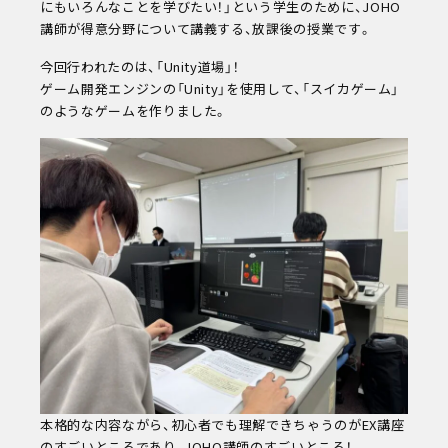
にもいろんなことを学びたい！」という学生のために、JOHO
講師が得意分野について講義する、放課後の授業です。
今回行われたのは、「Unity道場」！
ゲーム開発エンジンの「Unity」を使用して、「スイカゲーム」
のようなゲームを作りました。
次回
8/16
(sun)
キャンパスライフ
お知らせ
eDCグループ
交通アクセス
お問い合わせ
資料請求
オンデマンド学校説明
対象者別メニュー
本格的な内容ながら、初心者でも理解できちゃうのがEX講座
高校既卒者の方へ
のすごいところであり、JOHO講師のすごいところ！
保護者の方へ