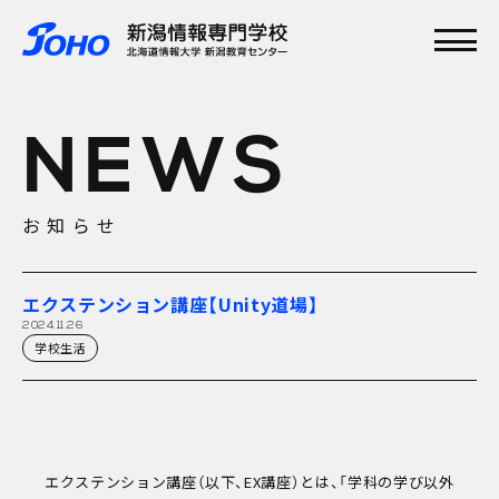
メインメニュー
TOP
NEWS
特集
学校紹介
学科・専攻
お知らせ
資格実績
就職実績
入学案内
エクステンション講座【Unity道場】
オープンキャンパス
2024.11.26
学校生活
エクステンション講座（以下、EX講座）とは、「学科の学び以外