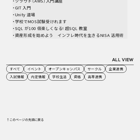
・クラウド（AWS）入門講座
・GIT 入門
・Unity 道場
・学校でMOS試験受けれます
・SQL が100 倍楽しくなる! 超SQL 教室
・資産形成を始めよう インフレ時代を生きるNISA 活用術
ALL VIEW
すべて
イベント
オープンキャンパス
サークル
企業連携
入試情報
内定情報
学校生活
資格
高専連携
↑このページの先頭に戻る