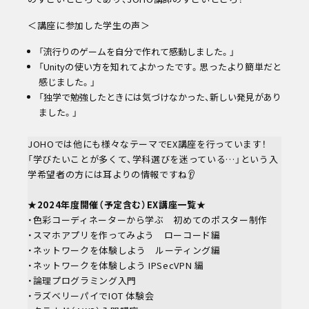
学校教職員の方へ
＜講座に参加した学生の声＞
企業の方へ
卒業生の方へ
「流行りのゲームを自分で作れて感動しました。」
同窓会
「Unityの使い方を知れてよかったです。思ったより簡単だと
その他メニュー
感じました。」
個人情報保護方針
「独学で勉強したときには気づけなかった、新しい発見があり
情報公開
ました。」
教職員採用
自己点検・自己評価
JOHOでは他にも様々なテーマでEX講座を行っています！
カスタマーハラスメントに対する方針
「学びたいことが多くて、学科選びを迷っている…」という入
学希望者の方には耳よりの情報ですね👂
★2024年度開催（予定含む）EX講座一覧★
・色彩コーディネーターから学ぶ 初めてのポスター制作
・スマホアプリを作ってみよう ローコード編
・ネットワークを体験しよう ルーティング編
・ネットワークを体験しよう IPSecVPN 編
・論理プログラミング入門
・ラズベリーパイでIOT 体験会