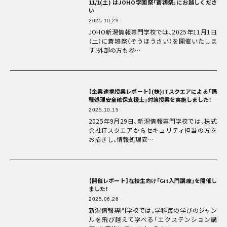
11/1(土) はJOHO学園祭「蒼鴇祭」にお越しくださ
い
2025.10.29
JOHO新潟情報専門学校では、2025年11月1日
（土）に蒼鴇祭（そうほうさい）を開催いたしま
す！外部の方も参…
【企業連携授業レポート】(株)ITスクエアによる「情
報処理安全確保支援士」対策授業を実施しました！
2025.10.15
2025年9月29日、新潟情報専門学校では、株式
会社ITスクエアからセキュリティ担当の方を
お招きし、情報処理安…
【開催レポート】在校生向け「Git入門講座」を開催し
ました！
2025.06.26
新潟情報専門学校では、学科毎の学びのジャン
ルを飛び越えて学べる「エクステンション講