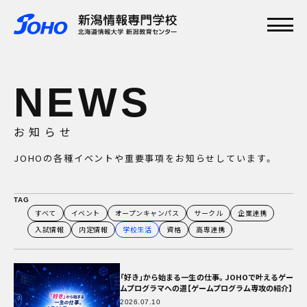
メインメニュー
TOP
NEWS
特集
学校紹介
学科・専攻
お知らせ
資格実績
JOHOの各種イベントや重要事項をお知らせしています。
就職実績
入学案内
オープンキャンパス
すべて
イベント
オープンキャンパス
サークル
企業連携
入試情報
内定情報
学校生活
資格
高専連携
「好き」から始まる一生の仕事。JOHOで叶えるゲー
ムプログラマへの道【ゲームプログラム専攻の紹介】
2026.07.10