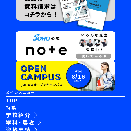
次回
8/16
(sun)
メインメニュー
TOP
特集
学校紹介
学科・専攻
資格実績