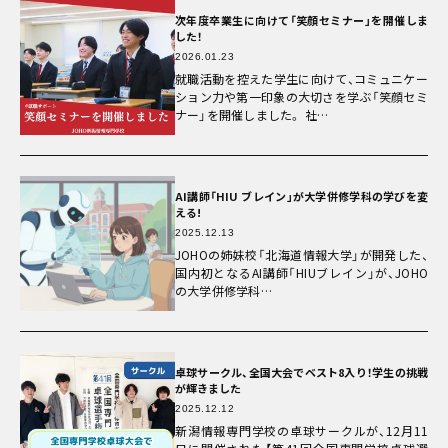
次年度卒業生に向けて「笑顔セミナー」を開催しま
した！
2026.01.23
就職活動を控えた学生に向けて、コミュニケー
ション力や第一印象の大切さを学ぶ「笑顔セミ
ナー」を開催しました。 社…
AI講師「HIU ブレイン」が大学併修学科の学びを変
える!
2025.12.13
JOHOの姉妹校「北海道情報大学」が開発した、
国内初となるAI講師「HIUブレイン」が、JOHO
の大学併修学科…
卓球サークル、全国大会でベスト8入り！学生の挑戦
が輝きました
2025.12.12
新潟情報専門学校の卓球サークルが、12月11