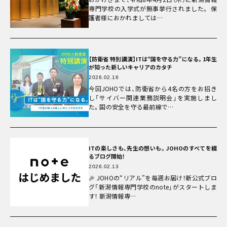
専門学校の入学式が無事挙行されました。 保
護者様におかれましては…
【防衛省 特別講演】ITは“国を守る力”になる。1年生
が知った新しいキャリアのカタチ
2026.02.16
今回JOHOでは、防衛省から4名の方をお招き
し「サイバー関連業務説明会」を実施しまし
た。国の安全を守る最前線で…
ITの楽しさも、先生の想いも。JOHOのすべてを綴
るブログ開始！
2026.02.13
🎉 JOHOの“リアル”を毎週お届け！新公式ブロ
グ「新潟情報専門学校のnote」がスタートしま
す！ 新潟情報専…