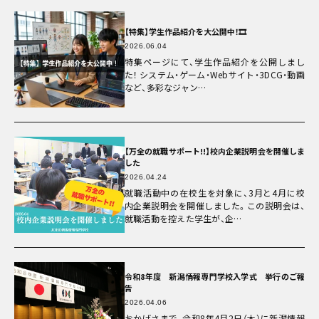
学校教職員の方へ
企業の方へ
【特集】学生作品紹介を大公開中！🎞️
卒業生の方へ
2026.06.04
同窓会
特集ページにて、学生作品紹介を公開しまし
その他メニュー
た！ システム・ゲーム・Webサイト・3DCG・動画
など、多彩なジャン…
個人情報保護方針
情報公開
教職員採用
自己点検・自己評価
【万全の就職サポート!!】校内企業説明会を開催しま
カスタマーハラスメントに対する方針
した
2026.04.24
就職活動中の在校生を対象に、3月と4月に校
内企業説明会を開催しました。この説明会は、
就職活動を控えた学生が、企…
令和8年度 新潟情報専門学校入学式 挙行のご報
告
2026.04.06
おかげさまで、令和8年4月2日（木）に新潟情報