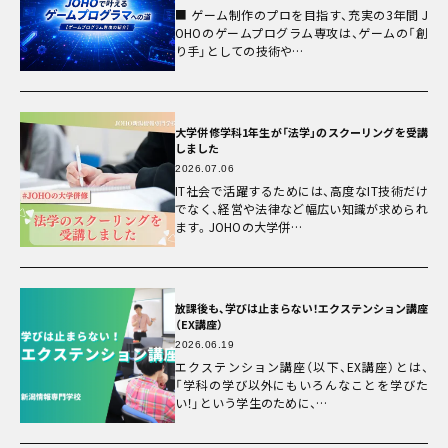
■ ゲーム制作のプロを目指す、充実の3年間 J
OHOのゲームプログラム専攻は、ゲームの「創
り手」としての技術や…
大学併修学科1年生が「法学」のスクーリングを受講
しました
次回
2026.07.06
8/16
IT社会で活躍するためには、高度なIT技術だけ
(sun)
でなく、経営や法律など幅広い知識が求められ
ます。JOHOの大学併…
キャンパスライフ
お知らせ
eDCグループ
交通アクセス
放課後も、学びは止まらない！エクステンション講座
（EX講座）
お問い合わせ
2026.06.19
資料請求
エクステンション講座（以下、EX講座）とは、
オンデマンド学校説明
「学科の学び以外にもいろんなことを学びた
対象者別メニュー
い！」という学生のために、…
高校既卒者の方へ
保護者の方へ