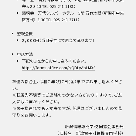
学校教職員の方へ
弁天2-3-13 TEL.025-241-1181）
企業の方へ
懇親会 万代シルバーホテル 5階 万代の間（新潟市中央
卒業生の方へ
区万代1-3-30 TEL.025-243-3711）
同窓会
その他メニュー
懇親会費
個人情報保護方針
2 , 0 0 0円（当日受付にて現金で承ります）
情報公開
教職員採用
申込方法
自己点検・自己評価
下記のURLからお申し込みください。
カスタマーハラスメントに対する方針
https://forms.office.com/r/QDLyAbLMXf
準備の都合上、令和7 年2月7日（金）までにお申し込みくださ
い。
※転居先不明等でご連絡のつかない方がおりますので、ご友
人にもお声がけください。
※お子様連れでも大丈夫ですが、託児はございませんので見
守りをお願いします。
新潟情報専門学校 同窓会事務局
（旧校名 新潟電子計算機専門学校）