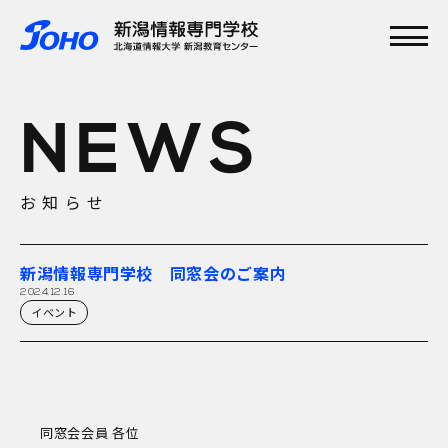
メインメニュー
TOP
NEWS
特集
学校紹介
学科・専攻
お知らせ
資格実績
就職実績
入学案内
新潟情報専門学校 同窓会のご案内
オープンキャンパス
2024.12.16
イベント
同窓会会員 各位