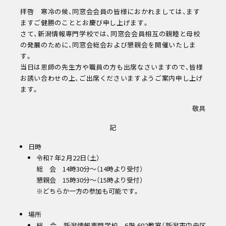
拝啓 寒冷の候、同窓会会員の皆様におかれましては、ます
ますご健勝のこととお慶び申し上げます。
さて、新潟情報専門学校では、同窓会会員相互の親睦と母校
の発展のために、同窓会総会および懇親会を開催いたしま
す。
当日は恩師の先生方や職員の方も出席なさいますので、皆様
お誘い合わせの上、ご出席くださいますようご案内申し上げ
次回
8/16
ます。
(sun)
敬具
キャンパスライフ
記
お知らせ
eDCグループ
日時
交通アクセス
令和7 年2 月22日（土）
お問い合わせ
総 会 14時30分～（14時より受付）
資料請求
懇親会 15時30分～（15時より受付）
オンデマンド学校説明
※どちらか一方の参加も可能です。
対象者別メニュー
場所
高校既卒者の方へ
総 会 新潟情報専門学校 6階 602教室（新潟市中央区
保護者の方へ