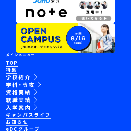
次回
8/16
(sun)
メインメニュー
TOP
特集
学校紹介
学科・専攻
資格実績
就職実績
入学案内
キャンパスライフ
お知らせ
eDCグループ