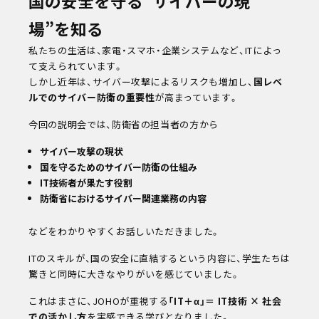
国の安全を守る“サイバーの現
学校教職員の方へ
場”を知る
企業の方へ
卒業生の方へ
私たちの生活は、家電・スマホ・企業システムなど、ITによっ
同窓会
て支えられています。
その他メニュー
しかし近年は、サイバー攻撃によるリスクも増加し、
国レベ
個人情報保護方針
ルでのサイバー防衛の重要性
が高まっています。
情報公開
教職員採用
今回の説明会では、防衛省の担当者の方から
自己点検・自己評価
サイバー攻撃の現状
カスタマーハラスメントに対する方針
国を守るためのサイバー防衛の仕組み
IT技術者が果たす役割
防衛省におけるサイバー関連業務の内容
などをわかりやすくお話しいただきました。
ITのスキルが、国の安全に直結するという内容に、学生たちは
驚きと同時に大きなやりがいを感じていました。
これはまさに、JOHOが重視する
「IT＋α」＝ IT技術 × 社会
での活かし方
を実感できる学びとなりました。