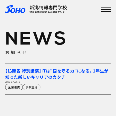
メインメニュー
TOP
NEWS
特集
学校紹介
学科・専攻
お知らせ
資格実績
就職実績
入学案内
【防衛省 特別講演】ITは“国を守る力”になる。1年生が
オープンキャンパス
知った新しいキャリアのカタチ
2026.02.16
企業連携
学校生活