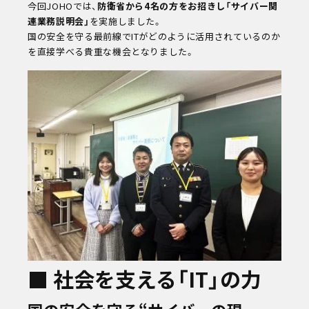
今回JOHOでは、
防衛省から4名の方をお招きし「サイバー関
連業務説明会」
を実施しました。
国の安全を守る最前線でITがどのように活用されているのか
を直接学べる貴重な機会となりました。
次回
8/16
(sun)
キャンパスライフ
お知らせ
eDCグループ
交通アクセス
お問い合わせ
資料請求
オンデマンド学校説明
■ 社会を支える「IT」の力
対象者別メニュー
高校既卒者の方へ
保護者の方へ