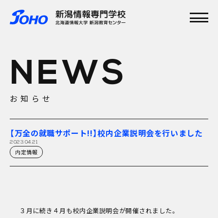
メインメニュー
TOP
NEWS
特集
学校紹介
学科・専攻
お知らせ
資格実績
就職実績
入学案内
【万全の就職サポート!!】校内企業説明会を行いました
オープンキャンパス
2023.04.21
内定情報
３月に続き４月も校内企業説明会が開催されました。