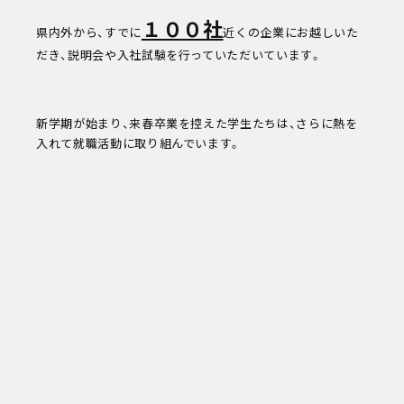
１００社
県内外から、すでに
近くの企業にお越しいた
だき、説明会や入社試験を行っていただいています。
新学期が始まり、来春卒業を控えた学生たちは、さらに熱を
入れて就職活動に取り組んでいます。
次回
8/16
(sun)
キャンパスライフ
お知らせ
eDCグループ
交通アクセス
お問い合わせ
資料請求
オンデマンド学校説明
対象者別メニュー
高校既卒者の方へ
保護者の方へ