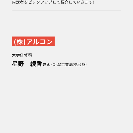
内定者をピックアップして紹介していきます！
(株)アルコン
次回
8/16
大学併修科
(sun)
星野 綾香
さん
（新潟工業高校出身）
キャンパスライフ
お知らせ
eDCグループ
交通アクセス
お問い合わせ
資料請求
オンデマンド学校説明
対象者別メニュー
高校既卒者の方へ
保護者の方へ