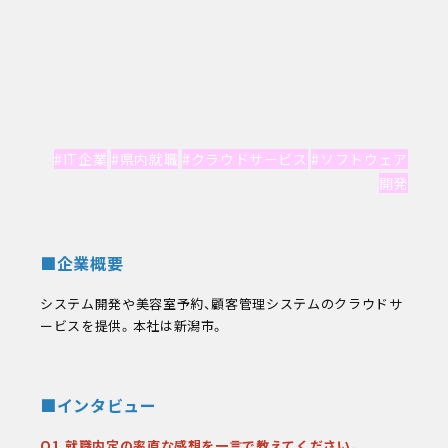
学校教職員の方へ
企業の方へ
卒業生の方へ
同窓会
その他メニュー
個人情報保護方針
情報公開
#IT企業
#県内就職
#クラウドサービス
#ソフトウェア
教職員採用
開発
自己点検・自己評価
カスタマーハラスメントに対する方針
■企業概要
システム開発や美容室予約、顧客管理システムのクラウドサ
ービスを提供。本社は新潟市。
■インタビュー
Q1.就職内定の率直な感想を一言で教えてください。