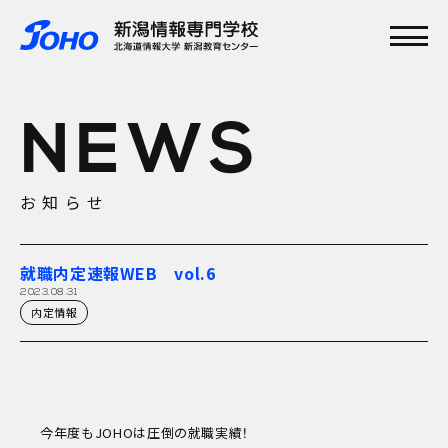
メインメニュー
TOP
NEWS
特集
学校紹介
学科・専攻
お知らせ
資格実績
就職実績
入学案内
就職内定速報WEB vol.6
オープンキャンパス
2023.08.31
内定情報
今年度もJOHOは圧倒の就職実績！