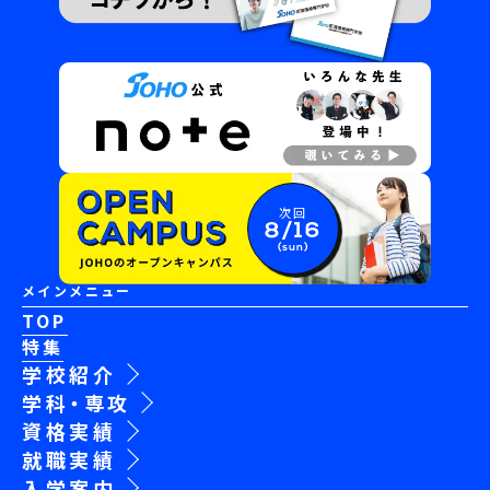
次回
8/16
(sun)
メインメニュー
TOP
特集
学校紹介
学科・専攻
資格実績
就職実績
入学案内