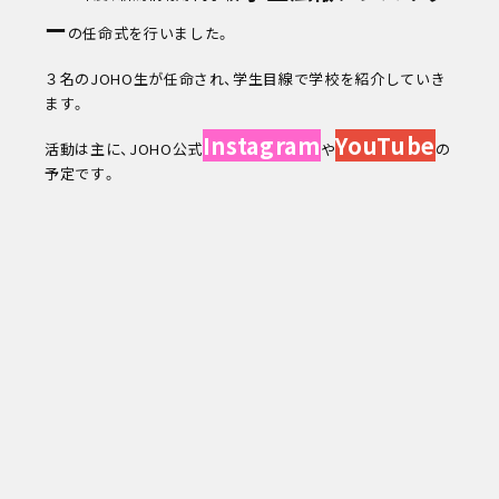
ー
の任命式を行いました。
３名のJOHO生が任命され、学生目線で学校を紹介していき
ます。
Instagram
YouTube
活動は主に、JOHO公式
や
の
予定です。
次回
8/16
(sun)
キャンパスライフ
お知らせ
eDCグループ
交通アクセス
お問い合わせ
資料請求
オンデマンド学校説明
対象者別メニュー
高校既卒者の方へ
保護者の方へ