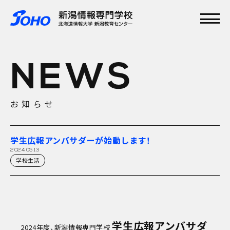
メインメニュー
TOP
NEWS
特集
学校紹介
学科・専攻
お知らせ
資格実績
就職実績
入学案内
学生広報アンバサダーが始動します！
オープンキャンパス
2024.05.13
学校生活
学生広報アンバサダ
2024年度、新潟情報専門学校