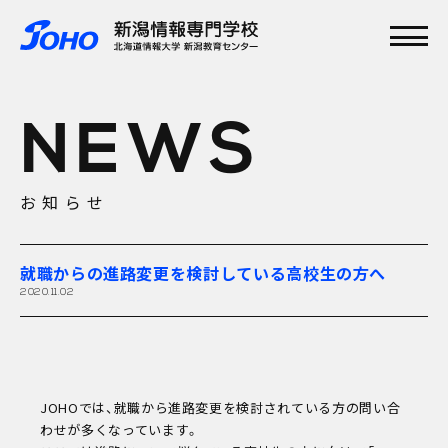
メインメニュー
TOP
NEWS
特集
学校紹介
学科・専攻
お知らせ
資格実績
就職実績
入学案内
就職からの進路変更を検討している高校生の方へ
オープンキャンパス
2020.11.02
JOHOでは、就職から進路変更を検討されている方の問い合
わせが多くなっています。