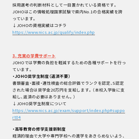
採用選考の判断材料として一目置かれている資格です。
学校教職員の方へ
JOHOはこの情報処理国家試験で県内No.1の合格実績を誇
企業の方へ
っています。
卒業生の方へ
↓JOHOの資格実績はコチラ
同窓会
その他メニュー
https://www.nics.ac.jp/qualify/index.php
個人情報保護方針
情報公開
教職員採用
3. 充実の学費サポート
自己点検・自己評価
JOHOでは学費の負担を軽減するための各種サポートを行っ
カスタマーハラスメントに対する方針
ています。
・JOHO奨学生制度（返済不要）
書類審査・面接・適性検査の総合評価でランクを認定、S認定
された場合は奨学金20万円を支給します。（本校入学後に支
給し、返済の必要はありません。）
↓JOHO奨学生制度について
https://www.nics.ac.jp/exam/support/index.php#suppo
rt04
・高等教育の修学支援新制度
経済的理由で大学や専門学校への進学をあきらめないよう、