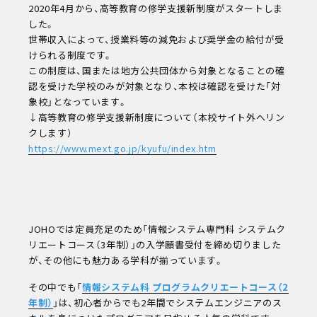
2020年4月から、高等教育の修学支援新制度がスタートしま
した。
世帯収入によって、授業料等の減免および奨学金の給付が受
けられる制度です。
この制度は、国または地方公共団体から対象となることの確
認を受けた学校のみが対象となり、本校は確認を受けた「対
象校」となっています。
↓高等教育の修学支援新制度について（本校サイト外へリン
クします）
https://www.mext.go.jp/kyufu/index.htm
JOHOでは定員充足のため「情報システム専門科 システムク
リエートコース（3年制）」の入学願書受付を締め切りました
が、その他にも魅力ある学科が揃っています。
その中でも「
情報システム科 プログラムクリエートコース（2
年制）
」は、初心者からでも2年間でシステムエンジニアのス