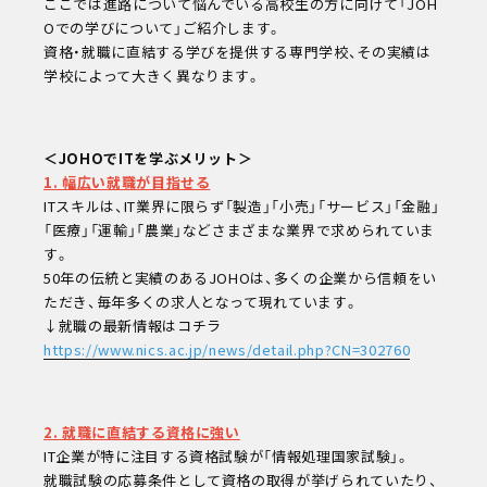
ここでは進路について悩んでいる高校生の方に向けて「JOH
Oでの学びについて」ご紹介します。
資格・就職に直結する学びを提供する専門学校、その実績は
学校によって大きく異なります。
＜JOHOでITを学ぶメリット＞
次回
1. 幅広い就職が目指せる
8/16
ITスキルは、IT業界に限らず「製造」「小売」「サービス」「金融」
(sun)
「医療」「運輸」「農業」などさまざまな業界で求められていま
キャンパスライフ
す。
50年の伝統と実績のあるJOHOは、多くの企業から信頼をい
お知らせ
ただき、毎年多くの求人となって現れています。
eDCグループ
↓就職の最新情報はコチラ
交通アクセス
https://www.nics.ac.jp/news/detail.php?CN=302760
お問い合わせ
資料請求
オンデマンド学校説明
2. 就職に直結する資格に強い
対象者別メニュー
IT企業が特に注目する資格試験が「情報処理国家試験」。
高校既卒者の方へ
就職試験の応募条件として資格の取得が挙げられていたり、
保護者の方へ